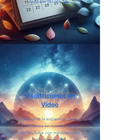
cada día del año. 🌅
Meditaciones
en
Vídeo
Descubre la expansión de tu
conciencia en nuestro canal
de YouTube con meditaciones
elevadoras. 🌟