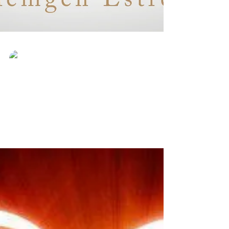
Zolemgeh Estrella
23 oct 2022
3 min de lectura
¿Cómo Consagrar la Espada del Arcángel
Miguel?