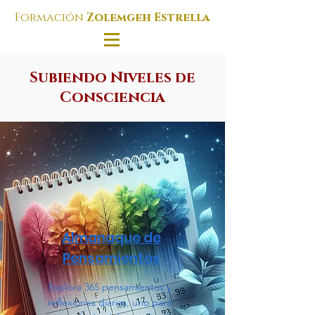
Formación
Zolemgeh Estrella
Subiendo Niveles de
Consciencia
Almanaque de
Pensamientos
Explora 365 pensamientos y
reflexiones diarias, uno para