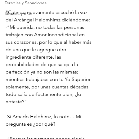
Terapias y Sanaciones
"Cuando nuevamente escuché la voz 
Rituales y más
del Arcángel Halomhimz diciéndome: 
-“Mi querida, no todas las personas 
trabajan con Amor Incondicional en 
sus corazones, por lo que al haber más 
de una que le agregue otro 
ingrediente diferente, las 
probabilidades de que salga a la 
perfección ya no son las mismas; 
mientras trabajabas con tu Yo Superior 
solamente, por unas cuantas décadas 
todo salía perfectamente bien, ¿lo 
notaste?”
-Si Amado Halohimz, lo noté… Mi 
pregunta es ¿por qué?
-”Porque las personas deben elegir 