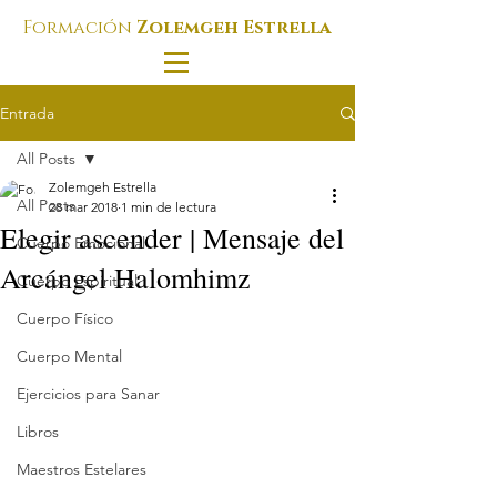
Formación
Zolemgeh Estrella
Entrada
All Posts
Zolemgeh Estrella
All Posts
28 mar 2018
1 min de lectura
Elegir ascender | Mensaje del
Cuerpo Emocional
Arcángel Halomhimz
Cuerpo Espiritual
Cuerpo Físico
Cuerpo Mental
Ejercicios para Sanar
Libros
Maestros Estelares