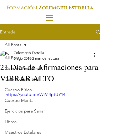
Formación
Zolemgeh Estrella
Entrada
All Posts
Zolemgeh Estrella
All Posts
5 ago 2018
2 min de lectura
21 Días de Afirmaciones para
Cuerpo Emocional
VIBRAR ALTO
Cuerpo Espiritual
Cuerpo Físico
https://youtu.be/WtV-4ptUY14
Cuerpo Mental
Ejercicios para Sanar
Libros
Maestros Estelares