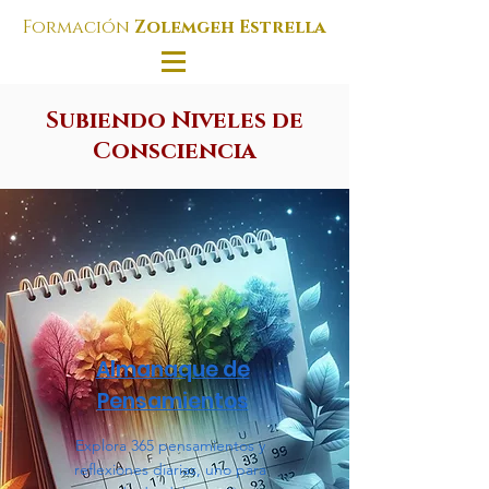
Formación
Zolemgeh Estrella
Subiendo Niveles de
Consciencia
Almanaque de
Pensamientos
Explora 365 pensamientos y
reflexiones diarias, uno para