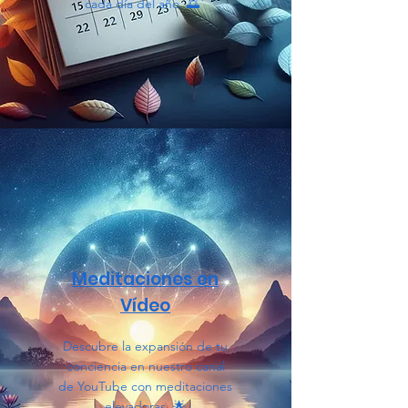
cada día del año. 🌅
Meditaciones
en
Vídeo
Descubre la expansión de tu
conciencia en nuestro canal
de YouTube con meditaciones
elevadoras. 🌟