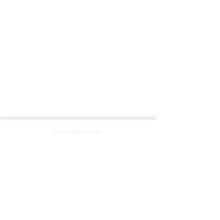
COMUNIDAD
COMMUNITY
Zolemgeh Estrella
@zolemgehestrella