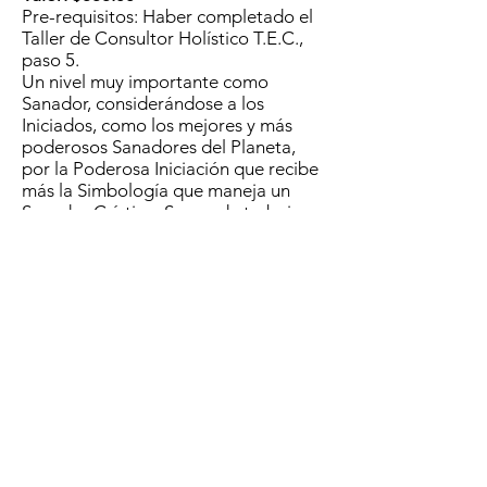
Pre-requisitos: Haber completado el
Taller de Consultor Holístico T.E.C.,
paso 5.
Un nivel muy importante como
Sanador, considerándose a los
Iniciados, como los mejores y más
poderosos Sanadores del Planeta,
por la Poderosa Iniciación que recibe
más la Simbología que maneja un
Sanador Crístico. Se puede trabajar
en camilla, combinando la Geometría
Sagrada aprendida hasta el
momento, como: Terapeuta Reiki
Krystal, Sanador Cósmicos y como
Sanador Guerrero de Luz ArcoÍris.
Sanador Crístico Planetario
Nivel 10
20 horas
Valor: $444.00
Pre-requisitos: Haber completado el
Taller Sanador Crístico Individual,