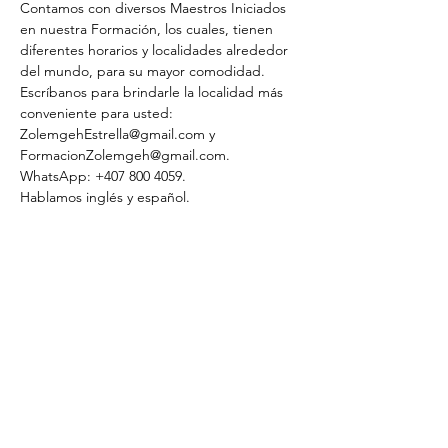
Contamos con diversos Maestros Iniciados 
en nuestra Formación, los cuales, tienen 
diferentes horarios y localidades alrededor 
del mundo, para su mayor comodidad.
Escríbanos para brindarle la localidad más 
conveniente para usted: 
ZolemgehEstrella@gmail.com y 
FormacionZolemgeh@gmail.com. 
WhatsApp: +407 800 4059.
Hablamos inglés y español.
Compartir este evento
COMUNIDAD
COMMUNITY