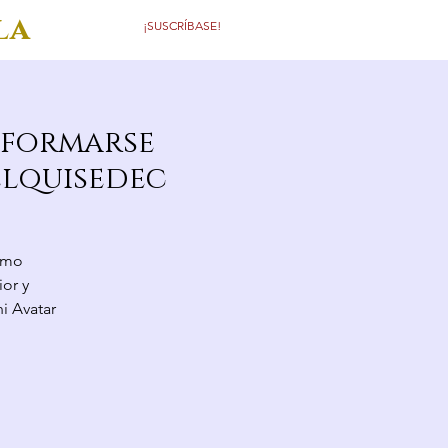
la
¡SUSCRÍBASE!
a formarse
elquisedec
como
ior y
i Avatar