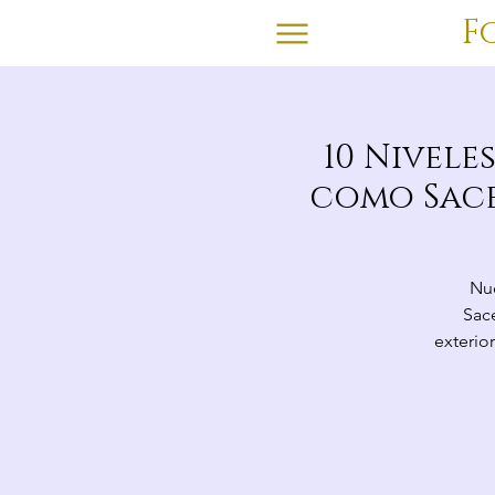
F
10 Nivele
como Sace
Nue
Sace
exterio