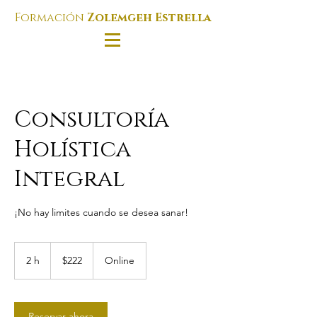
Formación
Zolemgeh Estrella
Consultoría
Holística
Integral
¡No hay limites cuando se desea sanar!
222
dólares
2 h
2
$222
Online
estadounidenses
h
Reservar ahora