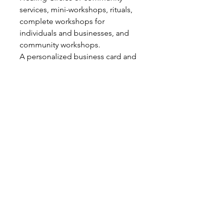
services, mini-workshops, rituals,
complete workshops for
individuals and businesses, and
community workshops.
A personalized business card and
logos.
Consulting with Master
Zolemgeh Estrella or who her
designee.
MELCHIZEDEK Reiki, New Earth
Feng Shui for the business &
Personalized TEC-LSR Holistic
Therapy for the leader, and much
more...
COMUNIDAD