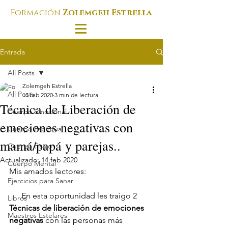
Formación
Zolemgeh Estrella
Entrada
All Posts
Zolemgeh Estrella
All Posts
13 feb 2020
3 min de lectura
Técnica de Liberación de
Cuerpo Emocional
emociones negativas con
Cuerpo Espiritual
mamá/papá y parejas..
Cuerpo Físico
Actualizado:
14 feb 2020
Cuerpo Mental
Mis amados lectores:
Ejercicios para Sanar
      En esta oportunidad les traigo 2 
Libros
Técnicas de liberación de emociones 
Maestros Estelares
negativas 
con las personas más 