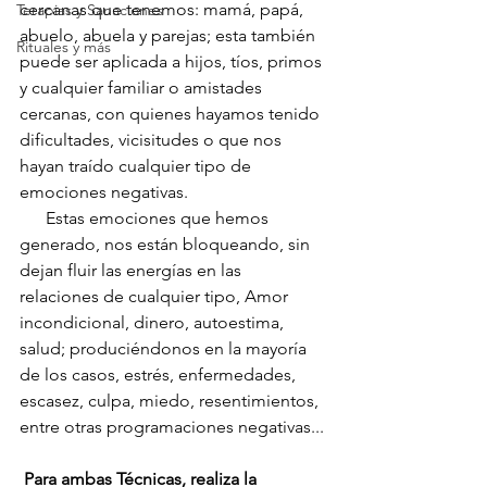
cercanas que tenemos: mamá, papá, 
Terapias y Sanaciones
abuelo, abuela y parejas; esta también 
Rituales y más
puede ser aplicada a hijos, tíos, primos 
y cualquier familiar o amistades 
cercanas, con quienes hayamos tenido 
dificultades, vicisitudes o que nos 
hayan traído cualquier tipo de 
emociones negativas.
      Estas emociones que hemos 
generado, nos están bloqueando, sin 
dejan fluir las energías en las 
relaciones de cualquier tipo, Amor 
incondicional, dinero, autoestima, 
salud; produciéndonos en la mayoría 
de los casos, estrés, enfermedades, 
escasez, culpa, miedo, resentimientos, 
entre otras programaciones negativas...
Para ambas Técnicas, realiza la 