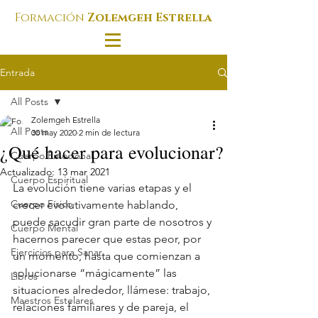
Formación
Zolemgeh Estrella
Entrada
All Posts
Zolemgeh Estrella
All Posts
30 may 2020
2 min de lectura
¿Qué hacer para evolucionar?
Cuerpo Emocional
Actualizado:
13 mar 2021
Cuerpo Espiritual
La evolución tiene varias etapas y el 
Cuerpo Físico
crecer evolutivamente hablando, 
puede sacudir gran parte de nosotros y 
Cuerpo Mental
hacernos parecer que estas peor, por 
Ejercicios para Sanar
un momento, hasta que comienzan a 
solucionarse “mágicamente” las 
Libros
situaciones alrededor, llámese: trabajo, 
Maestros Estelares
relaciones familiares y de pareja, el 