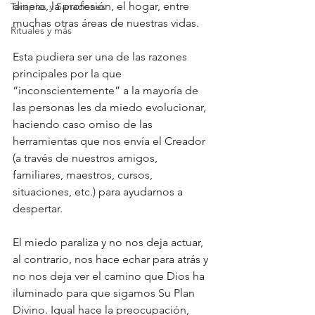
dinero, la profesión, el hogar, entre 
Terapias y Sanaciones
muchas otras áreas de nuestras vidas.
Rituales y más
Esta pudiera ser una de las razones 
principales por la que 
“inconscientemente” a la mayoría de 
las personas les da miedo evolucionar, 
haciendo caso omiso de las 
herramientas que nos envía el Creador 
(a través de nuestros amigos, 
familiares, maestros, cursos, 
situaciones, etc.) para ayudarnos a 
despertar.
El miedo paraliza y no nos deja actuar, 
al contrario, nos hace echar para atrás y 
no nos deja ver el camino que Dios ha 
iluminado para que sigamos Su Plan 
Divino. Igual hace la preocupación, 