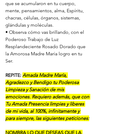
que se acumularon en tu cuerpo, 
mente, pensamientos, alma, Espíritu, 
chacras, células, órganos, sistemas, 
glándulas y moléculas. 
• Observa cómo vas brillando, con el 
Poderoso Trabajo de Luz 
Resplandeciente Rosado Dorado que 
la Amorosa Madre María logro en tu 
Ser. 
REPITE: 
Amada Madre María, 
Agradezco y Bendigo tu Poderosa 
Limpieza y Sanación de mis 
emociones. Requiero además, que con 
Tu Amada Presencia limpies y liberes 
de mi vida, al 100%, infinitamente y 
para siempre, las siguientes peticiones:
NOMBRA LO QUE DESEAS QUE LA 