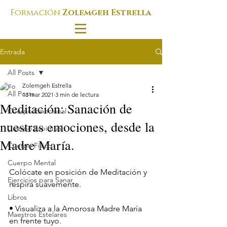
Formación
Zolemgeh Estrella
Entrada
All Posts
Zolemgeh Estrella
All Posts
13 mar 2021
3 min de lectura
Meditación: Sanación de
Cuerpo Emocional
nuestras emociones, desde la
Cuerpo Espiritual
Madre María.
Cuerpo Físico
Cuerpo Mental
Colócate en posición de Meditación y 
Ejercicios para Sanar
respira suavemente.
Libros
• Visualiza a la Amorosa Madre María 
Maestros Estelares
en frente tuyo. 