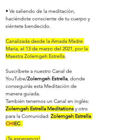
• Ve saliendo de la meditación, 
haciéndote consciente de tu cuerpo y 
siéntete bendecido. 
Canalizada desde la Amada Madre 
María, el 13 de marzo del 2021, por la 
Maestra Zolemgeh Estrella
. 
Suscríbete a nuestro Canal de 
YouTube/
Zolemgeh Estrella
, donde 
conseguirás esta Meditación de 
manera guiada. 
También tenemos un Canal en inglés: 
Zolemgeh Estrella Meditations
 y otro 
para la Comunidad: 
Zolemgeh Estrella 
CHI
EC
. 
¡Te esperamos!