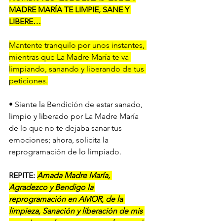
MADRE MARÍA TE LIMPIE, SANE Y 
LIBERE…
Mantente tranquilo por unos instantes, 
mientras que La Madre María te va 
limpiando, sanando y liberando de tus 
peticiones.
• Siente la Bendición de estar sanado, 
limpio y liberado por La Madre María 
de lo que no te dejaba sanar tus 
emociones; ahora, solicita la 
reprogramación de lo limpiado. 
REPITE: 
Amada Madre María, 
Agradezco y Bendigo la 
reprogramación en AMOR, de la 
limpieza, Sanación y liberación de mis 