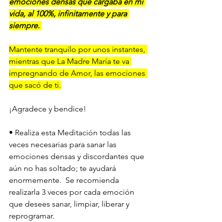
emociones densas que cargaba en mi 
vida, al 100%, infinitamente y para 
siempre. 
Mantente tranquilo por unos instantes, 
mientras que La Madre María te va 
impregnando de Amor, las emociones 
que sacó de ti.
¡Agradece y bendice!
• Realiza esta Meditación todas las 
veces necesarias para sanar las 
emociones densas y discordantes que 
aún no has soltado; te ayudará 
enormemente.  Se recomienda 
realizarla 3 veces por cada emoción 
que desees sanar, limpiar, liberar y 
reprogramar.