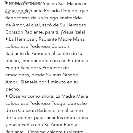
Terapias y Sanaciones
• La Madre María trae en Sus Manos un 
Corazón Radiante Rosado Dorado, que 
Rituales y más
tiene forma de un Fuego enaltecido 
de Amor, el cual, sacó de Su Hermoso 
Corazón Radiante, para ti. ¡Visualízala! 
• La Hermosa y Radiante Madre María 
coloca ese Poderoso Corazón 
Radiante de Amor en el centro de tu 
pecho, inundándolo con ese Poderoso 
Fuego Sanador y Protector de 
emociones, desde Su más Grande 
Amor.  Siéntela por 1 minuto en tu 
pecho. 
• Observa como ahora, La Madre María 
coloca ese Poderoso Fuego, que salió 
de su Corazón Radiante, en el centro 
de tu vientre, para sanar tus emociones 
y enaltecerlas con Su Amor Puro y 
Radiante. ¡Observa y siente tu vientre 