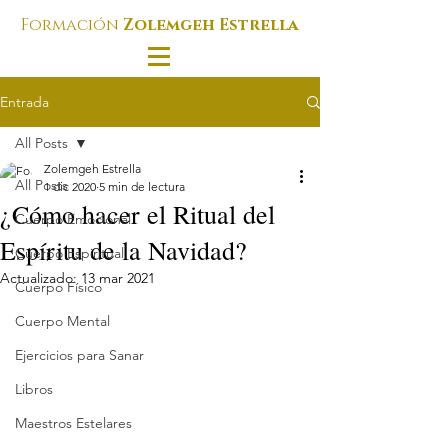
Formación
Zolemgeh Estrella
Entrada
All Posts
Zolemgeh Estrella
All Posts
1 dic 2020
5 min de lectura
¿Cómo hacer el Ritual del
Cuerpo Emocional
Espíritu de la Navidad?
Cuerpo Espiritual
Actualizado:
13 mar 2021
Cuerpo Físico
Cuerpo Mental
Ejercicios para Sanar
Libros
Maestros Estelares