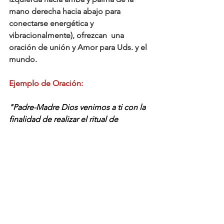
mano derecha hacia abajo para 
conectarse energética y 
vibracionalmente), ofrezcan  una 
oración de unión y Amor para Uds. y el 
mundo. 
Ejemplo de Oración:
"Padre-Madre Dios venimos a ti con la 
finalidad de realizar el ritual de 
peticiones, solicitándote que por favor 
nos rodees de tu infinita misericordia, 
llenándonos de sabiduría, abundancia, 
prosperidad y Opulencia Divina. 
Solicitamos nos mantengas unidos 
como hermanos, manteniendo este 
universo repleto de Amor 
Incondicional y armonía, 