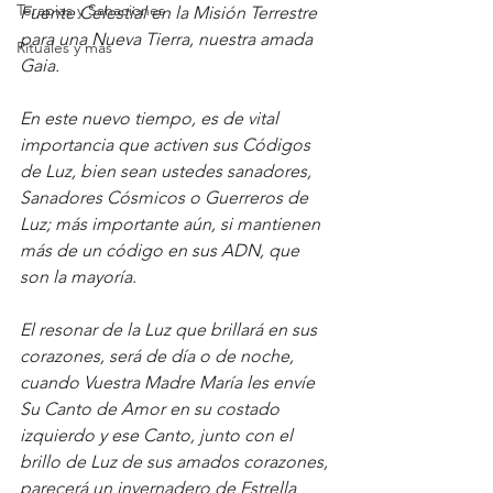
Terapias y Sanaciones
Fuente Celestial en la Misión Terrestre 
para una Nueva Tierra, nuestra amada 
Rituales y más
Gaia.
En este nuevo tiempo, es de vital 
importancia que activen sus Códigos 
de Luz, bien sean ustedes sanadores, 
Sanadores Cósmicos o Guerreros de 
Luz; más importante aún, si mantienen 
más de un código en sus ADN, que 
son la mayoría.
El resonar de la Luz que brillará en sus 
corazones, será de día o de noche, 
cuando Vuestra Madre María les envíe 
Su Canto de Amor en su costado 
izquierdo y ese Canto, junto con el 
brillo de Luz de sus amados corazones, 
parecerá un invernadero de Estrella 