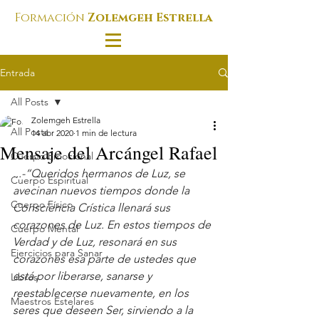
Formación
Zolemgeh Estrella
Entrada
All Posts
Zolemgeh Estrella
All Posts
14 abr 2020
1 min de lectura
Mensaje del Arcángel Rafael
Cuerpo Emocional
...-“Queridos hermanos de Luz, se 
Cuerpo Espiritual
avecinan nuevos tiempos donde la 
Cuerpo Físico
Consciencia Crística llenará sus 
corazones de Luz. En estos tiempos de 
Cuerpo Mental
Verdad y de Luz, resonará en sus 
Ejercicios para Sanar
corazones esa parte de ustedes que 
está por liberarse, sanarse y 
Libros
reestablecerse nuevamente, en los 
Maestros Estelares
seres que deseen Ser, sirviendo a la 